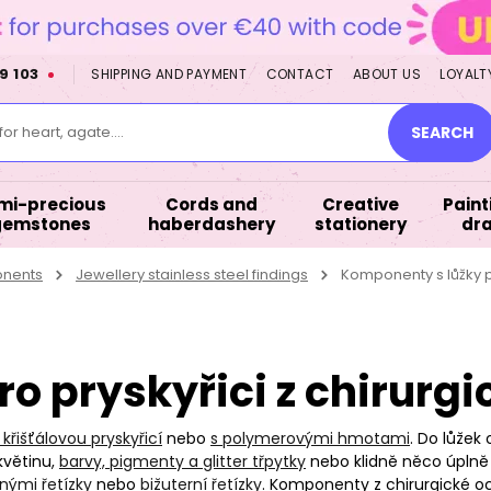
9 103
SHIPPING AND PAYMENT
CONTACT
ABOUT US
LOYALT
or heart, agate....
SEARCH
mi-precious
Cords and
Creative
Paint
gemstones
haberdashery
stationery
dr
onents
Jewellery stainless steel findings
Komponenty s lůžky pr
o pryskyřici z chirurgi
 křišťálovou pryskyřicí
nebo
s polymerovými hmotami
. Do lůžek
 květinu,
barvy, pigmenty a glitter třpytky
nebo klidně něco úplně 
nými řetízky
nebo
bižuterní řetízky
. Komponenty z chirurgické oc