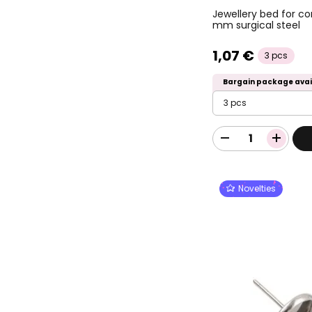
Jewellery bed for c
mm surgical steel
1,07 €
3 pcs
Bargain package avai
3 pcs
Novelties