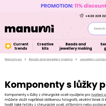
+420 228 22
Search f
Current
Creative
Beads and
Se
trends
kits
jewellery making
Manumi.eu
Beads and jewellery making
Jewellery comp
Komponenty s lůžky pr
Komponenty s lůžky z chirurgické oceli využijete pro
tvoření s
můžete vložit například oblíbenou fotografii, okvětní lístek či
hodit také
řetízky z chirurgické oceli
,
stříbrnými nebo pozlace