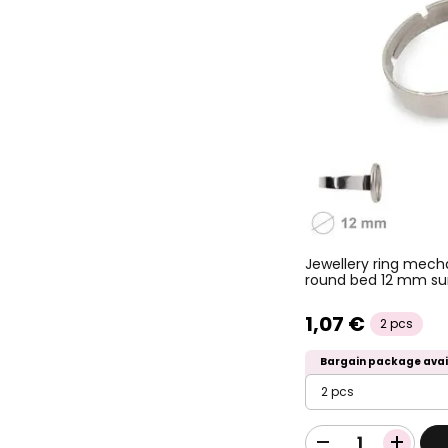
Jewellery ring mecha
round bed 12 mm sur
1,07 €
2 pcs
Bargain package avai
2 pcs