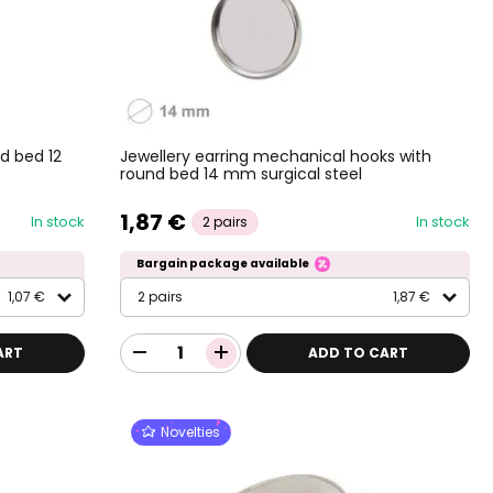
nd bed 12
Jewellery earring mechanical hooks with
round bed 14 mm surgical steel
1,87 €
In stock
In stock
2 pairs
Bargain package available
1,07 €
2 pairs
1,87 €
ART
ADD TO CART
Novelties