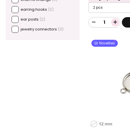
2 pcs
earring hooks
(2)
ear posts
(2)
jewelry connectors
(3)
Novelties