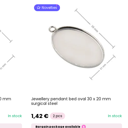
Novelties
 10 mm
Jewellery pendant bed oval 30 x 20 mm
surgical steel
1,42 €
In stock
In stock
2 pcs
Bargain package available