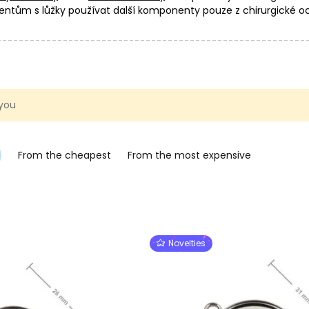
ům s lůžky používat další komponenty pouze z chirurgické ocel
stníku
Vše pro tvorbu z křišťálové pryskyřice
, kde najdete tipy, ma
 you
From the cheapest
From the most expensive
Novelties