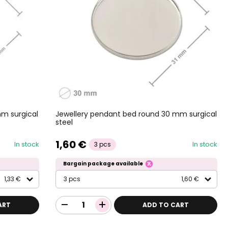
m surgical
Jewellery pendant bed round 30 mm surgical
steel
1,60 €
In stock
In stock
3 pcs
Bargain package available
1,33 €
3 pcs
1,60 €
ART
ADD TO CART