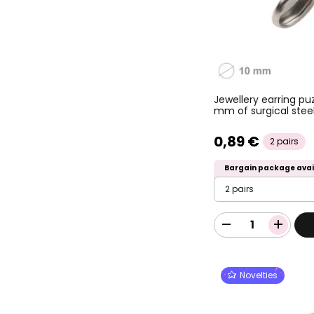
Jewellery earring pu
mm of surgical stee
0,89 €
2 pairs
Bargain package avai
2 pairs
Novelties