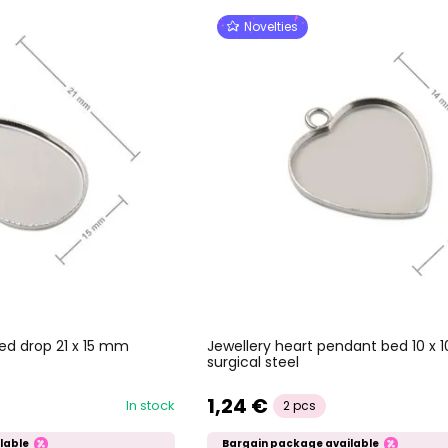
Novelties
ed drop 21 x 15 mm
Jewellery heart pendant bed 10 x
surgical steel
1,24 €
In stock
2 pcs
lable
Bargain package available