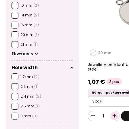
10 mm
(2)
14 mm
(2)
16 mm
(2)
20 mm
(1)
21 mm
(1)
Show more
Jewellery pendant 
Hole width
steel
1.7 mm
(2)
1,07 €
3 pcs
2.1 mm
(1)
Bargain package avai
2.4 mm
(2)
3 pcs
2.5 mm
(1)
3 mm
(3)