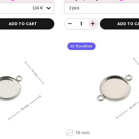
1,24 €
2 pcs
ADD TO CART
ADD TO C
Novelties