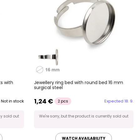
s with
Jewellery ring bed with round bed 16 mm
surgical steel
1,24 €
Not in stock
Expected 18. 9.
2 pcs
ly sold out
We're sorry, but the product is currently sold out
WATCH AVAILABILITY