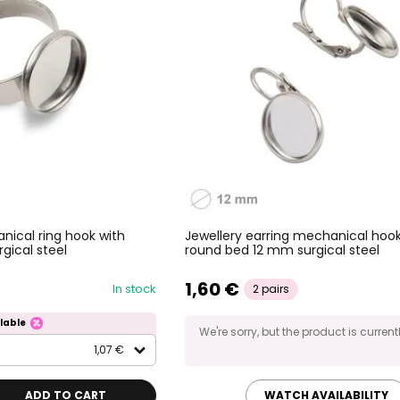
nical ring hook with
Jewellery earring mechanical hook
gical steel
round bed 12 mm surgical steel
1,60 €
In stock
2 pairs
lable
We're sorry, but the product is current
1,07 €
ADD TO CART
WATCH AVAILABILITY