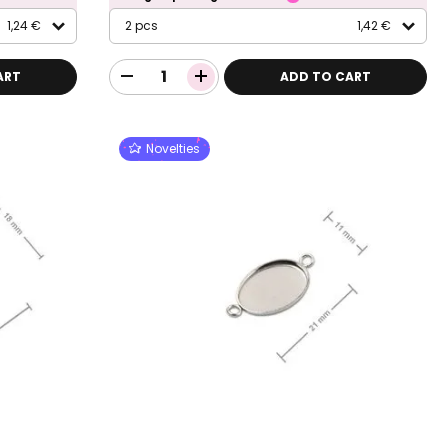
1,24 €
2 pcs
1,42 €
ART
ADD TO CART
Novelties