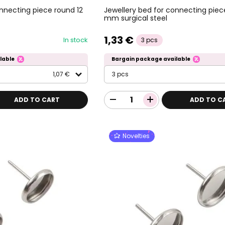
onnecting piece round 12
Jewellery bed for connecting piec
mm surgical steel
1,33 €
In stock
3 pcs
lable
Bargain package available
1,07 €
3 pcs
ADD TO CART
ADD TO C
Novelties