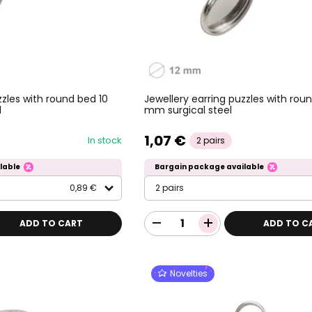
zzles with round bed 10
Jewellery earring puzzles with rou
l
mm surgical steel
1,07 €
In stock
2 pairs
lable
Bargain package available
0,89 €
2 pairs
ADD TO CART
ADD TO C
Novelties