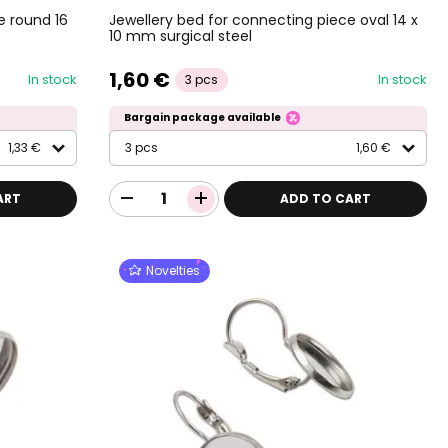
e round 16
Jewellery bed for connecting piece oval 14 x
10 mm surgical steel
1,60 €
In stock
In stock
3 pcs
Bargain package available
1,33 €
3 pcs
1,60 €
ART
ADD TO CART
Novelties