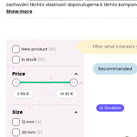
zachování těchto vlastností doporučujeme k těmto komponent
šperku s křišťálovou pryskyřicí, podívejte se do našeho rozce
Show more
Filter what interests
New product
(15)
In stock
(13)
Recommended
Price
Novelties
Size
12 mm
(4)
30 mm
(2)