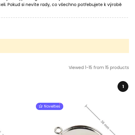
i. Pokud si nevíte rady, co všechno potřebujete k výrobě
teriál, návody i odpovědi na nejčastěji kladené otázky.
Viewed 1-15 from 15 products
1
Novelties