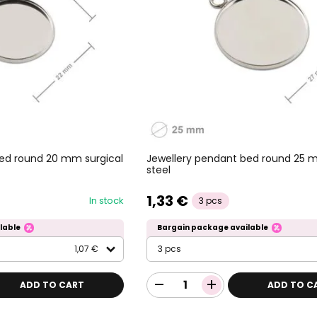
bed round 20 mm surgical
Jewellery pendant bed round 25 m
steel
1,33 €
In stock
3 pcs
lable
Bargain package available
1,07 €
3 pcs
ADD TO CART
ADD TO C