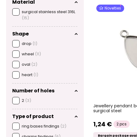
Material
Novelties
surgical stainless steel 316L
(15)
Shape
drop
(1)
wheel
(11)
oval
(2)
heart
(1)
Number of holes
2
(3)
Jewellery pendant b
surgical steel
Type of product
1,24 €
2 pcs
ring bases findings
(2)
Bargain package avai
charms findings
(6)