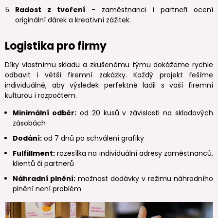
Radost z tvoření
- zaměstnanci i partneři ocení
originální dárek a kreativní zážitek.
Logistika pro firmy
Díky vlastnímu skladu a zkušenému týmu dokážeme rychle
odbavit i větší firemní zakázky. Každý projekt řešíme
individuálně, aby výsledek perfektně ladil s vaší firemní
kulturou i rozpočtem.
Minimální odběr:
od 20 kusů v závislosti na skladových
zásobách
Dodání:
od 7 dnů po schválení grafiky
Fulfillment:
rozesílka na individuální adresy zaměstnanců,
klientů či partnerů
Náhradní plnění:
možnost dodávky v režimu náhradního
plnění není problém