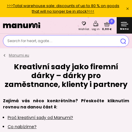
>>>Total warehouse sale: discounts of up to 80 % on goods
that will no longer be in stock!<<<
0
Menu
0,00 €
Wishlist
Log in
Search for heart, agate....
Manumi.eu
Kreativní sady jako firemní
dárky – dárky pro
zaměstnance, klienty i partnery
Zajímá vás něco konkrétního? Přeskočte kliknutím
rovnou na danou část ⬇️:
Proč kreativní sady od Manumi?
Co nabízíme?