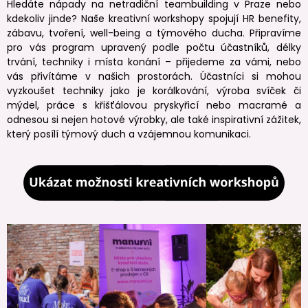
Hledáte nápady na netradiční teambuilding v Praze nebo
kdekoliv jinde? Naše kreativní workshopy spojují HR benefity,
zábavu, tvoření, well-being a týmového ducha. Připravíme
pro vás program upravený podle počtu účastníků, délky
trvání, techniky i místa konání – přijedeme za vámi, nebo
vás přivítáme v našich prostorách. Účastníci si mohou
vyzkoušet techniky jako je korálkování, výroba svíček či
mýdel, práce s křišťálovou pryskyřicí nebo macramé a
odnesou si nejen hotové výrobky, ale také inspirativní zážitek,
který posílí týmový duch a vzájemnou komunikaci.