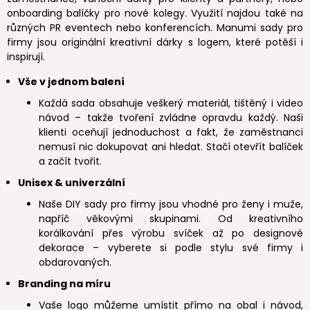
onboarding balíčky pro nové kolegy. Využití najdou také na
různých PR eventech nebo konferencích. Manumi sady pro
firmy jsou originální kreativní dárky s logem, které potěší i
inspirují.
Vše v jednom balení
Každá sada obsahuje veškerý materiál, tištěný i video
návod – takže tvoření zvládne opravdu každý. Naši
klienti oceňují jednoduchost a fakt, že zaměstnanci
nemusí nic dokupovat ani hledat. Stačí otevřít balíček
a začít tvořit.
Unisex & univerzální
Naše DIY sady pro firmy jsou vhodné pro ženy i muže,
napříč věkovými skupinami. Od kreativního
korálkování přes výrobu svíček až po designové
dekorace – vyberete si podle stylu své firmy i
obdarovaných.
Branding na míru
Vaše logo můžeme umístit přímo na obal i návod,