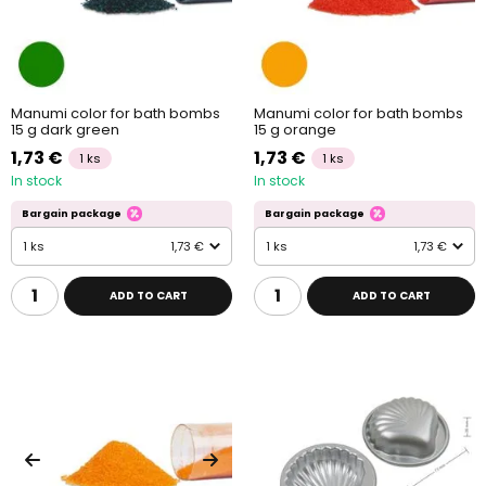
Manumi color for bath bombs
Manumi color for bath bombs
15 g dark green
15 g orange
1,73 €
1,73 €
1 ks
1 ks
In stock
In stock
Bargain package
Bargain package
1 ks
1,73 €
1 ks
1,73 €
ADD TO CART
ADD TO CART