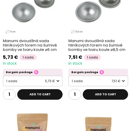
Manumi dvoudílná sada
Manumi dvoudílná sada
hliníkových forem na šumivé
hliníkových forem na šumivé
bomby ve tvaru koule ⌀6 cm
bomby ve tvaru koule ⌀8,5 cm
5,73 €
7,51 €
1 sada
1 sada
In stock
In stock
Bargain package
Bargain package
1 sada
5,73 €
1 sada
7,51 €
ADD TO CART
ADD TO CART