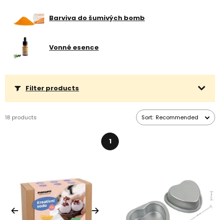
ne vždy se musí jednat o koule do koupele). Ať už chcete tvořit
dárek nebo pro sebe, výrobou vás může provést náš rozcestník
Barviva do šumivých bomb
Vše pro výrobu mýdel a šumivých bomb
. Bomby skvěle doplňují
mýdlově tvoření
. Přehledný recept a tipy na domácí výrobu
bomby do koupele naleznete
zde
.
Vonné esence
Filter products
18 products
Sort:
Recommended
1