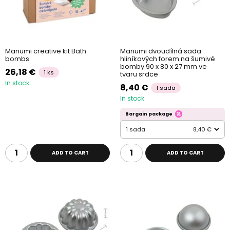
Manumi creative kit Bath
Manumi dvoudílná sada
bombs
hliníkových forem na šumivé
bomby 90 x 80 x 27 mm ve
26,18 €
1 ks
tvaru srdce
In stock
8,40 €
1 sada
In stock
Bargain package
1 sada
8,40 €
ADD TO CART
ADD TO CART