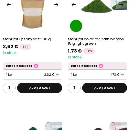
Manumi Epsom salt 500 g
Manumi color for bath bombs
15 g light green
2,62 €
1 ks
1,73 €
1 ks
In stock
In stock
Bargain package
Bargain package
1 ks
2,62 €
1 ks
1,73 €
ADD TO CART
ADD TO CART