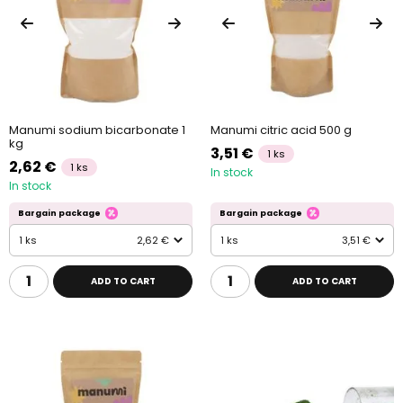
Manumi sodium bicarbonate 1
Manumi citric acid 500 g
kg
3,51 €
1 ks
2,62 €
1 ks
In stock
In stock
Bargain package
Bargain package
1 ks
2,62 €
1 ks
3,51 €
ADD TO CART
ADD TO CART