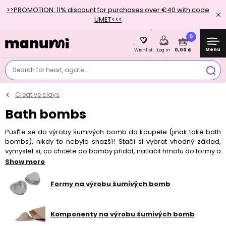
>>PROMOTION: 11% discount for purchases over €40 with code
UMET<<<
0
Menu
0,00 €
Wishlist
Log in
Search for heart, agate....
Creative clays
Bath bombs
Pusťte se do výroby šumivých bomb do koupele (jinak také bath
bombs), nikdy to nebylo snazší! Stačí si vybrat vhodný základ,
vymyslet si, co chcete do bomby přidat, natlačit hmotu do formy a
pak už jen čekat, až hmota vytuhne. Šumivé koule do koupele jsou
Show more
skvělým způsobem, jak si v pohodlí domova vytvořit malé
wellness. Stačí napustit vodu, zapálit svíčku, pustit příjemnou
Formy na výrobu šumivých bomb
hudbu a pak už jen hodit koupelové koule do vany. O to větší
radost z tohoto relaxu bude, budou-li bomby vyrobené doma. V
naší nabídce najdete základní komponenty na výrobu hmoty,
Komponenty na výrobu šumivých bomb
barviva, aromata i originální hliníkové formy na bomby (protože