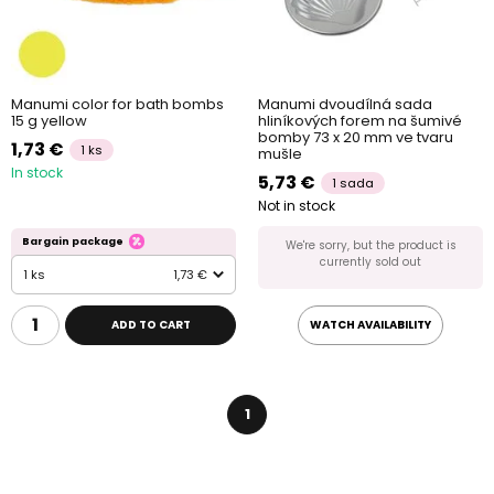
Manumi color for bath bombs
Manumi dvoudílná sada
15 g yellow
hliníkových forem na šumivé
bomby 73 x 20 mm ve tvaru
1,73 €
1 ks
mušle
In stock
5,73 €
1 sada
Not in stock
Bargain package
We're sorry, but the product is
currently sold out
1 ks
1,73 €
ADD TO CART
WATCH AVAILABILITY
1