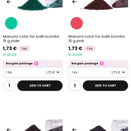
Manumi color for bath bombs
Manumi color for bath bombs
15 g jade
15 g pink
1,73 €
1,73 €
1 ks
1 ks
In stock
In stock
Bargain package
Bargain package
1 ks
1,73 €
1 ks
1,73 €
ADD TO CART
ADD TO CART