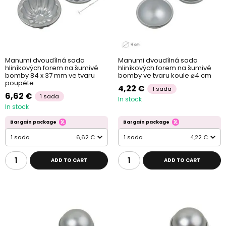
Manumi dvoudílná sada
Manumi dvoudílná sada
hliníkových forem na šumivé
hliníkových forem na šumivé
bomby 84 x 37 mm ve tvaru
bomby ve tvaru koule ⌀4 cm
poupěte
4,22 €
1 sada
6,62 €
1 sada
In stock
In stock
Bargain package
Bargain package
1 sada
6,62 €
1 sada
4,22 €
ADD TO CART
ADD TO CART