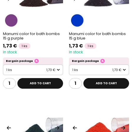
Manumi color for bath bombs
Manumi color for bath bombs
15 g purple
15 g blue
1,73 €
1,73 €
1 ks
1 ks
In stock
In stock
Bargain package
Bargain package
1 ks
1,73 €
1 ks
1,73 €
ADD TO CART
ADD TO CART